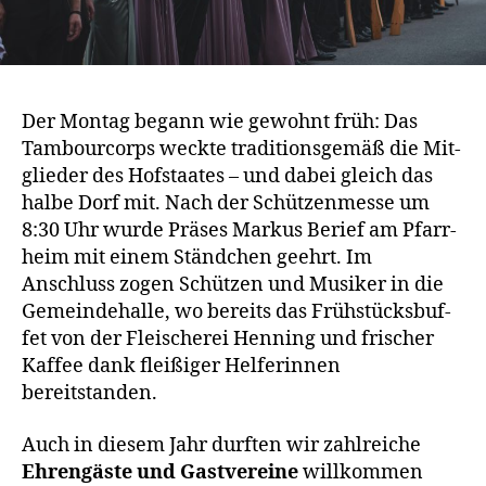
Der Mon­tag begann wie gewohnt früh: Das
Tam­bour­corps weck­te tra­di­ti­ons­ge­mäß die Mit­
glie­der des Hof­staa­tes – und dabei gleich das
hal­be Dorf mit. Nach der Schüt­zen­mes­se um
8:30 Uhr wur­de Prä­ses Mar­kus Berief am Pfarr­
heim mit einem Ständ­chen geehrt. Im
Anschluss zogen Schüt­zen und Musi­ker in die
Gemein­de­hal­le, wo bereits das Früh­stücks­buf­
fet von der Flei­sche­rei Hen­ning und fri­scher
Kaf­fee dank flei­ßi­ger Hel­fe­rin­nen
bereitstanden.
Auch in die­sem Jahr durf­ten wir zahl­rei­che
Ehren­gäs­te und Gast­ver­ei­ne
will­kom­men