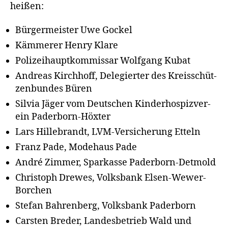
heißen:
Bür­ger­meis­ter Uwe Gockel
Käm­me­rer Hen­ry Klare
Poli­zei­haupt­kom­mis­sar Wolf­gang Kubat
Andre­as Kirch­hoff, Dele­gier­ter des Kreis­schüt­
zen­bun­des Büren
Sil­via Jäger vom Deut­schen Kin­der­hos­piz­ver­
ein Paderborn-Höxter
Lars Hil­le­brandt, LVM-Ver­si­che­rung Etteln
Franz Pade, Mode­haus Pade
André Zim­mer, Spar­kas­se Paderborn-Detmold
Chris­toph Dre­wes, Volks­bank Elsen-Wewer-
Borchen
Ste­fan Bah­ren­berg, Volks­bank Paderborn
Cars­ten Bre­der, Lan­des­be­trieb Wald und