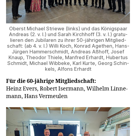
Oberst Micha­el Strie­we (links) und das Königs­paar
Andre­as (2. v. l.) und Sarah Kirch­hoff (3. v. l.) gra­tu­
lie­ren den Jubi­la­ren zu ihrer 50-jäh­ri­gen Mit­glied­
schaft: (ab 4. v. l.) Wil­li Koch, Kon­rad Age­then, Hans-
Jür­gen Ham­mer­schmidt, Andre­as Aßhoff, Josef
Knaup, Theo­dor Thie­le, Man­fred Erhardt, Huber­tus
Schmidt, Micha­el Wib­be­ke, Karl Kur­te, Georg Schin­
kels, Alfons Erhardt
Für die 60-jäh­ri­ge Mit­glied­schaft:
Heinz Evers, Robert Iser­mann, Wil­helm Lin­ne­
mann, Hans Vermeulen