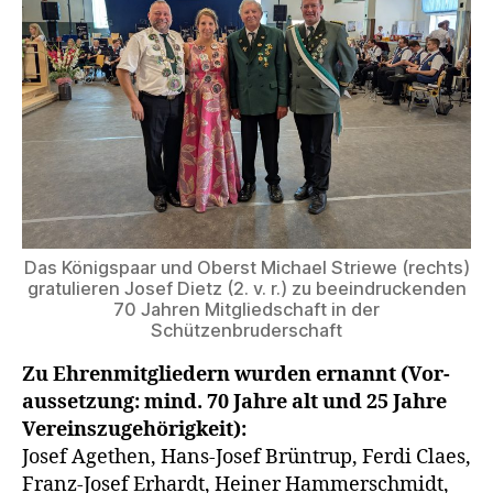
Das Königs­paar und Oberst Micha­el Strie­we (rechts)
gra­tu­lie­ren Josef Dietz (2. v. r.) zu beein­dru­cken­den
70 Jah­ren Mit­glied­schaft in der
Schützenbruderschaft
Zu Ehren­mit­glie­dern wur­den ernannt (Vor­
aus­set­zung: mind. 70 Jah­re alt und 25 Jah­re
Ver­eins­zu­ge­hö­rig­keit):
Josef Age­then, Hans-Josef Brün­trup, Fer­di Claes,
Franz-Josef Erhardt, Hei­ner Ham­mer­schmidt,