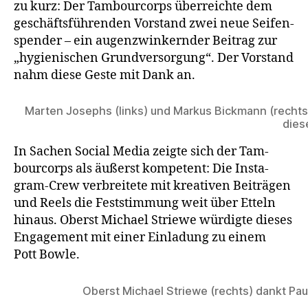
zu kurz: Der Tam­bour­corps über­reich­te dem
geschäfts­füh­ren­den Vor­stand zwei neue Sei­fen­
spen­der – ein augen­zwin­kern­der Bei­trag zur
„hygie­ni­schen Grund­ver­sor­gung“. Der Vor­stand
nahm die­se Ges­te mit Dank an.
Mar­ten Josephs (links) und Mar­kus Bick­mann (rechts)
die­
In Sachen Social Media zeig­te sich der Tam­
bour­corps als äußerst kom­pe­tent: Die Insta­
gram-Crew ver­brei­te­te mit krea­ti­ven Bei­trä­gen
und Reels die Fest­stim­mung weit über Etteln
hin­aus. Oberst Micha­el Strie­we wür­dig­te die­ses
Enga­ge­ment mit einer Ein­la­dung zu einem
Pott Bowle.
Oberst Micha­el Strie­we (rechts) dankt Pau­