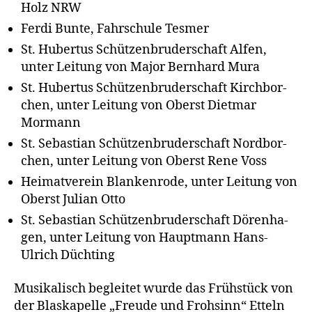
Holz NRW
Fer­di Bun­te, Fahr­schu­le Tesmer
St. Huber­tus Schüt­zen­bru­der­schaft Alfen,
unter Lei­tung von Major Bern­hard Mura
St. Huber­tus Schüt­zen­bru­der­schaft Kirch­bor­
chen, unter Lei­tung von Oberst Diet­mar
Mormann
St. Sebas­ti­an Schüt­zen­bru­der­schaft Nord­bor­
chen, unter Lei­tung von Oberst Rene Voss
Hei­mat­ver­ein Blan­ken­ro­de, unter Lei­tung von
Oberst Juli­an Otto
St. Sebas­ti­an Schüt­zen­bru­der­schaft Dören­ha­
gen, unter Lei­tung von Haupt­mann Hans-
Ulrich Düchting
Musi­ka­lisch beglei­tet wur­de das Früh­stück von
der Blas­ka­pel­le „Freu­de und Froh­sinn“ Etteln