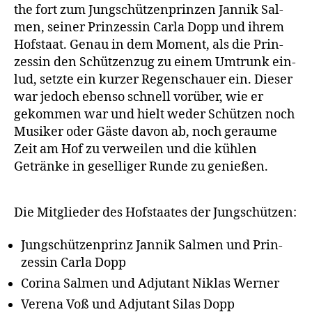
the fort zum Jung­schüt­zen­prin­zen Jan­nik Sal­
men, sei­ner Prin­zes­sin Car­la Dopp und ihrem
Hof­staat. Genau in dem Moment, als die Prin­
zes­sin den Schüt­zen­zug zu einem Umtrunk ein­
lud, setz­te ein kur­zer Regen­schau­er ein. Die­ser
war jedoch eben­so schnell vor­über, wie er
gekom­men war und hielt weder Schüt­zen noch
Musi­ker oder Gäs­te davon ab, noch gerau­me
Zeit am Hof zu ver­wei­len und die küh­len
Geträn­ke in gesel­li­ger Run­de zu genießen.
Die Mit­glie­der des Hof­staa­tes der Jungschützen:
Jung­schüt­zen­prinz Jan­nik Sal­men und Prin­
zes­sin Car­la Dopp
Cori­na Sal­men und Adju­tant Niklas Werner
Vere­na Voß und Adju­tant Silas Dopp