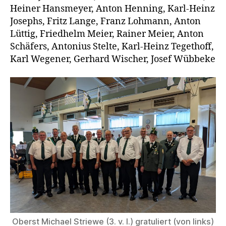
Hei­ner Hans­mey­er, Anton Hen­ning, Karl-Heinz
Josephs, Fritz Lan­ge, Franz Loh­mann, Anton
Lüt­tig, Fried­helm Mei­er, Rai­ner Mei­er, Anton
Schä­fers, Anto­ni­us Stel­te, Karl-Heinz Tege­thoff,
Karl Wege­ner, Ger­hard Wischer, Josef Wübbeke
Oberst Micha­el Strie­we (3. v. l.) gra­tu­liert (von links)