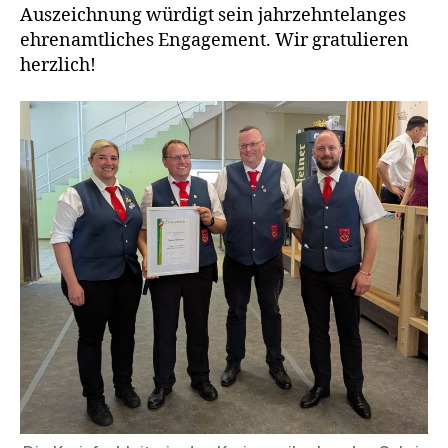
Aus­zeich­nung wür­digt sein jahr­zehn­te­lan­ges
ehren­amt­li­ches Enga­ge­ment. Wir gra­tu­lie­ren
herzlich!