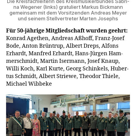
Die Kreis­fach­lei­te­rin des Kreis­mu­si­ker­bun­des Sabri­
na Wege­ner (links) gra­tu­liert Mar­kus Bick­mann
gemein­sam mit dem Vor­sit­zen­den Andre­as Mey­er
und sei­nem Stell­ver­tre­ter Mar­ten Josephs
Für 50-jäh­ri­ge Mit­glied­schaft wur­den geehrt:
Kon­rad Age­then, Andre­as Aßhoff, Franz-Josef
Bode, Anton Brün­trup, Albert Dreps, Alfons
Erhardt, Man­fred Erhardt, Hans-Jür­gen Ham­
mer­schmidt, Mar­tin Iser­mann, Josef Knaup,
Wil­li Koch, Karl Kur­te, Georg Schin­kels, Huber­
tus Schmidt, Albert Strie­we, Theo­dor Thie­le,
Micha­el Wibbeke