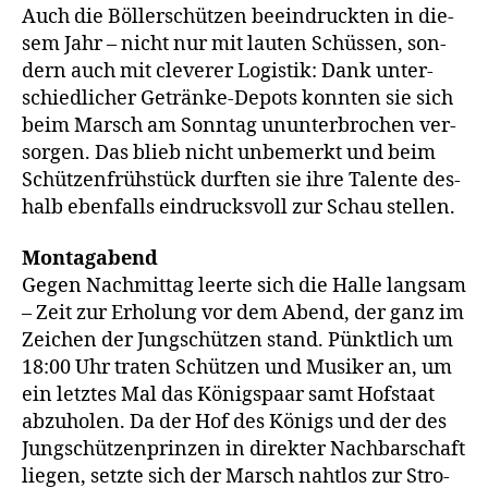
Auch die Böl­ler­schüt­zen beein­druck­ten in die­
sem Jahr – nicht nur mit lau­ten Schüs­sen, son­
dern auch mit cle­ve­rer Logis­tik: Dank unter­
schied­li­cher Geträn­ke-Depots konn­ten sie sich
beim Marsch am Sonn­tag unun­ter­bro­chen ver­
sor­gen. Das blieb nicht unbe­merkt und beim
Schüt­zen­früh­stück durf­ten sie ihre Talen­te des­
halb eben­falls ein­drucks­voll zur Schau stellen.
Mon­tag­abend
Gegen Nach­mit­tag leer­te sich die Hal­le lang­sam
– Zeit zur Erho­lung vor dem Abend, der ganz im
Zei­chen der Jung­schüt­zen stand. Pünkt­lich um
18:00 Uhr tra­ten Schüt­zen und Musi­ker an, um
ein letz­tes Mal das Königs­paar samt Hof­staat
abzu­ho­len. Da der Hof des Königs und der des
Jung­schüt­zen­prin­zen in direk­ter Nach­bar­schaft
lie­gen, setz­te sich der Marsch naht­los zur Stro­