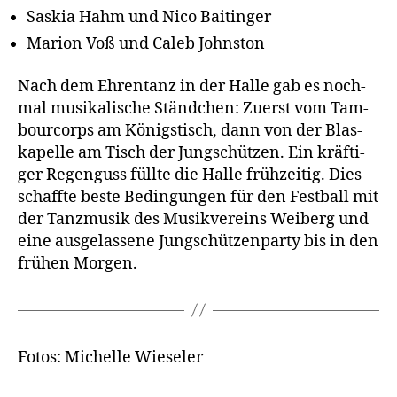
Saskia Hahm und Nico Baitinger
Mari­on Voß und Caleb Johnston
Nach dem Ehren­tanz in der Hal­le gab es noch­
mal musi­ka­li­sche Ständ­chen: Zuerst vom Tam­
bour­corps am Königs­tisch, dann von der Blas­
ka­pel­le am Tisch der Jung­schüt­zen. Ein kräf­ti­
ger Regen­guss füll­te die Hal­le früh­zei­tig. Dies
schaff­te bes­te Bedin­gun­gen für den Fest­ball mit
der Tanz­mu­sik des Musik­ver­eins Wei­berg und
eine aus­ge­las­se­ne Jung­schüt­zen­par­ty bis in den
frü­hen Morgen.
Fotos: Michel­le Wieseler