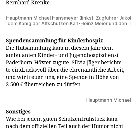
Bern­hard Krenke.
Haupt­mann Micha­el Hans­mey­er (links), Zug­füh­rer Jakob Wie
dem König der Alt­schüt­zen Karl-Heinz Mei­er und den Insi­
Spen­den­samm­lung für Kin­der­hos­piz
Die Hut­samm­lung kam in die­sem Jahr dem
ambu­lan­ten Kin­der- und Jugend­hos­piz­dienst
Pader­born-Höx­ter zugu­te. Sil­via Jäger berich­te­
te ein­drucks­voll über die ehren­amt­li­che Arbeit,
und wir freu­en uns, eine Spen­de in Höhe von
2.500 € über­rei­chen zu dürfen.
Haupt­mann Micha­el 
Sons­ti­ges
Wie bei jedem guten Schüt­zen­früh­stück kam
nach dem offi­zi­el­len Teil auch der Humor nicht