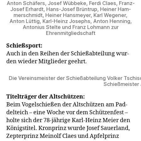
Anton Schä­fers, Josef Wüb­be­ke, Fer­di Claes, Franz-
Josef Erhardt, Hans-Josef Brün­trup, Hei­ner Ham­
mer­schmidt, Hei­ner Hans­mey­er, Karl Wege­ner,
Anton Lüt­tig, Karl-Heinz Josephs, Anton Hen­ning,
Anto­ni­us Stel­te und Franz Loh­mann zur
Ehrenmitgliedschaft
Schieß­sport:
Auch in den Rei­hen der Schieß­ab­tei­lung wur­
den wie­der Mit­glie­der geehrt.
Die Ver­eins­meis­ter der Schieß­ab­tei­lung Vol­ker Tsch
Schieß­meis­ter
Titel­trä­ger der Alt­schüt­zen:
Beim Vogel­schie­ßen der Alt­schüt­zen am Pad­
del­teich – eine Woche vor dem Schüt­zen­fest –
hol­te sich der 78-jäh­ri­ge Karl-Heinz Mei­er den
Königs­ti­tel. Kron­prinz wur­de Josef Sau­er­land,
Zep­ter­prinz Mein­olf Claes und Apfel­prinz