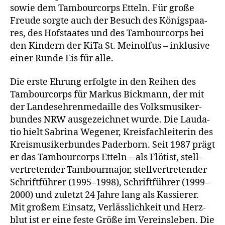
sowie dem Tam­bour­corps Etteln. Für gro­ße
Freu­de sorg­te auch der Besuch des Königs­paa­
res, des Hof­staa­tes und des Tam­bour­corps bei
den Kin­dern der KiTa St. Mein­ol­fus – inklu­si­ve
einer Run­de Eis für alle.
Die ers­te Ehrung erfolg­te in den Rei­hen des
Tam­bour­corps für Mar­kus Bick­mann, der mit
der Lan­des­eh­ren­me­dail­le des Volks­mu­si­ker­
bun­des NRW aus­ge­zeich­net wur­de. Die Lau­da­
tio hielt Sabri­na Wege­ner, Kreis­fach­lei­te­rin des
Kreis­mu­si­ker­bun­des Pader­born. Seit 1987 prägt
er das Tam­bour­corps Etteln – als Flö­tist, stell­
ver­tre­ten­der Tam­bour­ma­jor, stell­ver­tre­ten­der
Schrift­füh­rer (1995–1998), Schrift­füh­rer (1999–
2000) und zuletzt 24 Jah­re lang als Kas­sie­rer.
Mit gro­ßem Ein­satz, Ver­läss­lich­keit und Herz­
blut ist er eine fes­te Grö­ße im Ver­eins­le­ben. Die