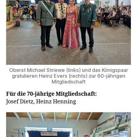
Oberst Micha­el Strie­we (links) und das Königs­paar
gra­tu­lie­ren Heinz Evers (rechts) zur 60-jäh­ri­gen
Mitgliedschaft
Für die 70-jäh­ri­ge Mit­glied­schaft:
Josef Dietz, Heinz Henning