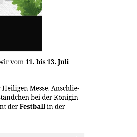
n wir vom
11. bis 13. Juli
Hei­li­gen Mes­se. Anschlie­
tänd­chen bei der Köni­gin
nt der
Fest­ball
in der