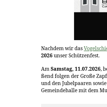
Nach­dem wir das
Vogel­sch
2026
unser Schützenfest.
Am
Sams­tag, 11.07.2026
, 
ßend fol­gen der Gro­ße Zap
und den Jubel­paa­ren sowie
Gemein­de­hal­le mit dem Mu