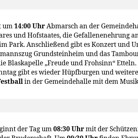
st um
14:00 Uhr
Abmarsch an der Gemein­de­hal­
res und Hof­staa­tes, die Gefal­le­nen­eh­rung 
m Park. Anschlie­ßend gibt es Kon­zert und Un
piel­manns­zug Grund­stein­heim und das Tam­bou
ie Blas­ka­pel­le „Freu­de und Froh­sinn“ Ettel
n­tag gibt es wie­der Hüpf­bur­gen und wei­te­re 
est­ball
in der Gemein­de­hal­le mit dem Musik
eginnt der Tag um
08:30 Uhr
mit der Schüt­zen­