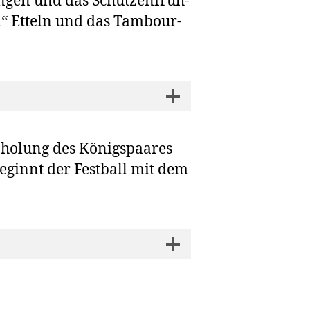
­gen und das Schüt­zen­früh­
nn“ Etteln und das Tam­bour­
ho­lung des Königs­paa­res
eginnt der Fest­ball mit dem