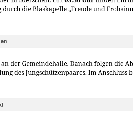
 der Bru­der­schaft. Um
09:30 Uhr
fin­den Ehrun
ng durch die Blas­ka­pel­le „Freu­de und Froh­si
gen
an der Gemein­de­hal­le. Danach fol­gen die Ab
ung des Jung­schüt­zen­paa­res. Im Anschluss b
d