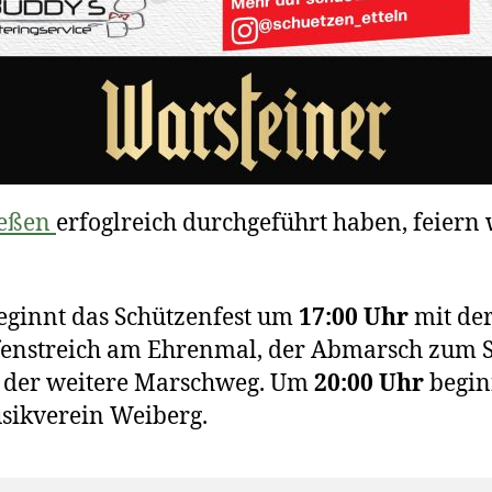
ie­ßen
erfo­gl­reich durch­ge­führt haben, fei­er
beginnt das Schüt­zen­fest um
17:00 Uhr
mit der 
­fen­streich am Ehren­mal, der Abmarsch zum S
 der wei­te­re Marsch­weg. Um
20:00 Uhr
begin
sik­ver­ein Weiberg.