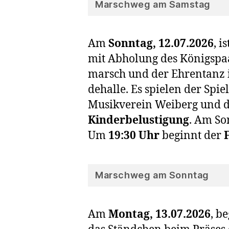
Marschweg am Samstag
Am
Sonn­tag, 12.07.2026
, i
mit Abho­lung des Königs­paa­
marsch und der Ehren­tanz i
de­hal­le. Es spie­len der S
Musik­ver­ein Wei­berg und d
Kin­der­be­lus­ti­gung
. Am Son
Um
19:30 Uhr
beginnt der
F
Marschweg am Sonntag
Am
Mon­tag, 13.07.2026
, b