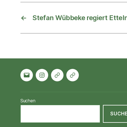
←
Stefan Wübbeke regiert Ettel
Mail
Instagram
Crossiety
Schützenfestsimulator
Suchen
SUCH