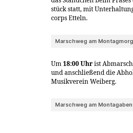
das Ständ­chen beim Prä­ses
stück statt, mit Unter­hal­tu
corps Etteln.
Marschweg am Montagmor
Um
18:00 Uhr
ist Abmarsch 
und anschlie­ßend die Abho­l
Musik­ver­ein Weiberg.
Marschweg am Montagaben