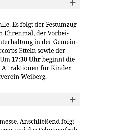
le. Es folgt der Fest­um­zug
am Ehren­mal, der Vor­bei­
ter­hal­tung in der Gemein­
r­corps Etteln sowie der
n. Um
17:30 Uhr
beginnt die
Attrak­tio­nen für Kin­der.
­ver­ein Weiberg.
mes­se. Anschlie­ßend folgt