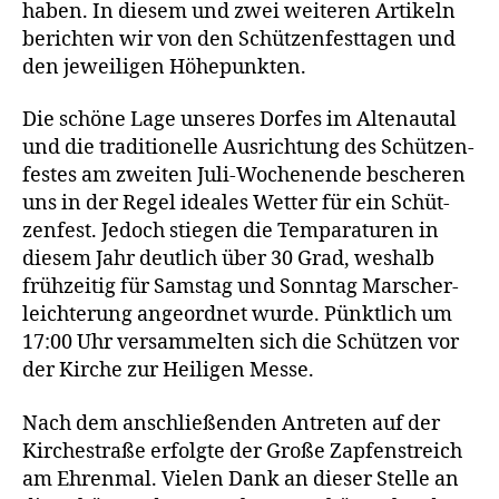
haben. In die­sem und zwei wei­te­ren Arti­keln
berich­ten wir von den Schüt­zen­fest­ta­gen und
den jewei­li­gen Höhepunkten.
Die schö­ne Lage unse­res Dor­fes im Alten­au­tal
und die tra­di­tio­nel­le Aus­rich­tung des Schüt­zen­
fes­tes am zwei­ten Juli-Wochen­en­de besche­ren
uns in der Regel idea­les Wet­ter für ein Schüt­
zen­fest. Jedoch stie­gen die Tem­pa­ra­tu­ren in
die­sem Jahr deut­lich über 30 Grad, wes­halb
früh­zei­tig für Sams­tag und Sonn­tag Marsch­er­
leich­te­rung ange­ord­net wur­de. Pünkt­lich um
17:00 Uhr ver­sam­mel­ten sich die Schüt­zen vor
der Kir­che zur Hei­li­gen Messe.
Nach dem anschlie­ßen­den Antre­ten auf der
Kir­che­stra­ße erfolg­te der Gro­ße Zap­fen­streich
am Ehren­mal. Vie­len Dank an die­ser Stel­le an