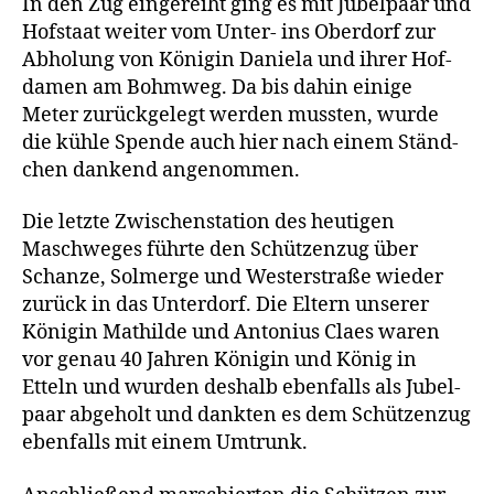
In den Zug ein­ge­reiht ging es mit Jubel­paar und
Hof­staat wei­ter vom Unter- ins Ober­dorf zur
Abho­lung von Köni­gin Danie­la und ihrer Hof­
da­men am Bohm­weg. Da bis dahin eini­ge
Meter zurück­ge­legt wer­den muss­ten, wur­de
die küh­le Spen­de auch hier nach einem Ständ­
chen dan­kend angenommen.
Die letz­te Zwi­schen­sta­ti­on des heu­ti­gen
Maschwe­ges führ­te den Schüt­zen­zug über
Schan­ze, Sol­mer­ge und Wes­ter­stra­ße wie­der
zurück in das Unter­dorf. Die Eltern unse­rer
Köni­gin Mat­hil­de und Anto­ni­us Claes waren
vor genau 40 Jah­ren Köni­gin und König in
Etteln und wur­den des­halb eben­falls als Jubel­
paar abge­holt und dank­ten es dem Schüt­zen­zug
eben­falls mit einem Umtrunk.