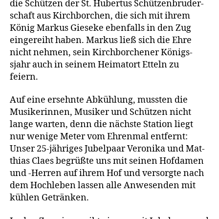
die Schüt­zen der St. Huber­tus Schüt­zen­bru­der­
schaft aus Kirch­bor­chen, die sich mit ihrem
König Mar­kus Gie­se­ke eben­falls in den Zug
ein­ge­reiht haben. Mar­kus ließ sich die Ehre
nicht neh­men, sein Kirch­bor­che­ner Königs­
sjahr auch in sei­nem Hei­mat­ort Etteln zu
feiern.
Auf eine ersehn­te Abküh­lung, muss­ten die
Musi­ke­rin­nen, Musi­ker und Schüt­zen nicht
lan­ge war­ten, denn die nächs­te Sta­ti­on liegt
nur weni­ge Meter vom Ehren­mal ent­fernt:
Unser 25-jäh­ri­ges Jubel­paar Vero­ni­ka und Mat­
thi­as Claes begrüß­te uns mit sei­nen Hof­da­men
und ‑Her­ren auf ihrem Hof und ver­sorg­te nach
dem Hoch­le­ben las­sen alle Anwe­sen­den mit
küh­len Getränken.