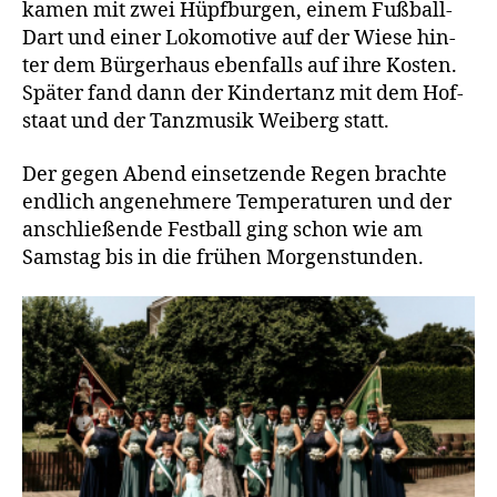
kamen mit zwei Hüpf­bur­gen, einem Fuß­ball-
Dart und einer Loko­mo­ti­ve auf der Wie­se hin­
ter dem Bür­ger­haus eben­falls auf ihre Kos­ten.
Spä­ter fand dann der Kin­der­tanz mit dem Hof­
staat und der Tanz­mu­sik Wei­berg statt.
Der gegen Abend ein­set­zen­de Regen brach­te
end­lich ange­neh­me­re Tem­pe­ra­tu­ren und der
anschlie­ßen­de Fest­ball ging schon wie am
Sams­tag bis in die frü­hen Morgenstunden.