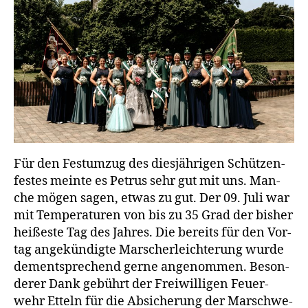
Für den Fest­um­zug des dies­jäh­ri­gen Schüt­zen­
fes­tes mein­te es Petrus sehr gut mit uns. Man­
che mögen sagen, etwas zu gut. Der 09. Juli war
mit Tem­pe­ra­tu­ren von bis zu 35 Grad der bis­her
hei­ßes­te Tag des Jah­res. Die bereits für den Vor­
tag ange­kün­dig­te Marsch­er­leich­te­rung wur­de
dem­entspre­chend ger­ne ange­nom­men. Beson­
de­rer Dank gebührt der Frei­wil­li­gen Feu­er­
wehr Etteln für die Absi­che­rung der Marsch­we­