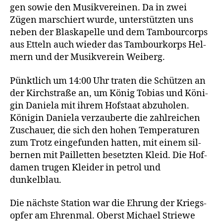
gen sowie den Musik­ver­ei­nen. Da in zwei
Zügen mar­schiert wur­de, unter­stütz­ten uns
neben der Blas­ka­pel­le und dem Tam­bour­corps
aus Etteln auch wie­der das Tam­bour­korps Hel­
mern und der Musik­ver­ein Weiberg.
Pünkt­lich um 14:00 Uhr tra­ten die Schüt­zen an
der Kirch­stra­ße an, um König Tobi­as und Köni­
gin Danie­la mit ihrem Hof­staat abzu­ho­len.
Köni­gin Danie­la ver­zau­ber­te die zahl­rei­chen
Zuschau­er, die sich den hohen Tem­pe­ra­tu­ren
zum Trotz ein­ge­fun­den hat­ten, mit einem sil­
ber­nen mit Pail­let­ten besetz­ten Kleid. Die Hof­
da­men tru­gen Klei­der in petrol und
dunkelblau.
Die nächs­te Sta­ti­on war die Ehrung der Kriegs­
op­fer am Ehren­mal. Oberst Micha­el Strie­we