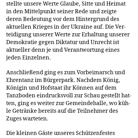
stell­te unse­re Wer­te Glau­be, Sit­te und Hei­mat
in den Mit­tel­punkt sei­ner Rede und zeig­te
deren Bedeu­tung vor dem Hin­ter­grund des
aktu­el­len Krie­ges in der Ukrai­ne auf. Die Ver­
tei­di­gung unse­rer Wer­te zur Erhal­tung unse­rer
Demo­kra­tie gegen Dik­ta­tur und Unrecht ist
aktu­el­ler denn je und Ver­ant­wor­tung eines
jeden Einzelnen.
Anschlie­ßend ging es zum Vor­bei­marsch und
Ehren­tanz im Bür­ger­park. Nach­dem König,
Köni­gin und Hof­staat ihr Kön­nen auf dem
Tanz­bo­den ein­drucks­voll zur Schau gestellt hat­
ten, ging es wei­ter zur Gemein­de­hal­le, wo küh­
le Geträn­ke bereits auf die Teil­neh­mer des
Zuges warteten.
Die klei­nen Gäs­te unse­res Schüt­zen­fes­tes