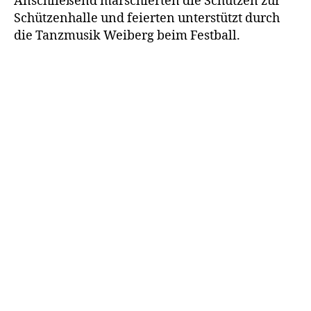
Anschlie­ßend mar­schier­ten die Schüt­zen zur
Schüt­zen­hal­le und fei­er­ten unter­stützt durch
die Tanz­mu­sik Wei­berg beim Festball.